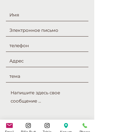
Email
Rifle Butt
Table
Konum
Phone